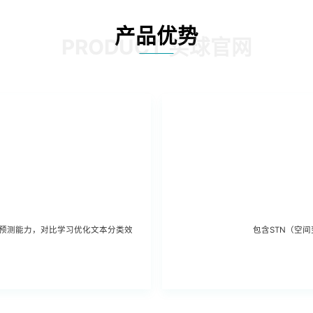
产品优势
PRODUCT 买球官网
预测能力，对比学习优化文本分类效
包含STN（空间变