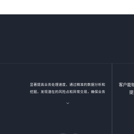
客户能
显著提高业务处理速度，通过精准的数据分析和
提
挖掘，发现潜在的风险点和异常交易，确保业务
的准确性和合规性。