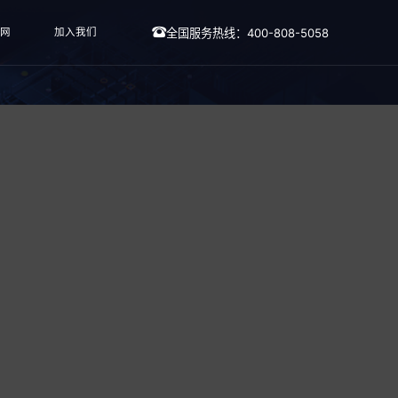
网
加入我们
全国服务热线：400-808-5058