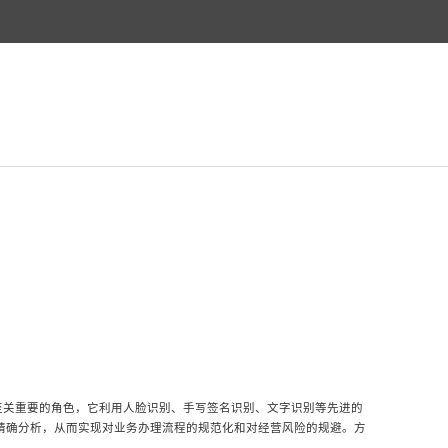
至关重要的角色，它利用人脸识别、手写签名识别、文字识别等先进的
行精确分析，从而实现对业务办理流程的规范化和对经营风险的规避。方