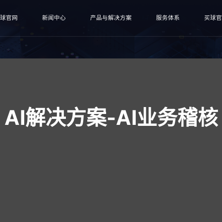
买球官网
新闻中心
产品与解决方案
服务体系
买球官
AI解决方案-AI业务稽核