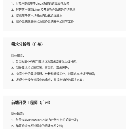
1、为客户提供基于Linux系统的运维支撑服务；
5、踏实， 勤奋，愿意在工作中不断学习，提高自我；
2、解答客户针对Linux及开源软件系统的咨询需求；
6、能与同事友好相处。
3、提供基于客户场景的自动化运维脚本；
4、操作系统健康巡检及操作系统安全加固等工作
岗位要求：
需求分析师（广州）
1、全日制本科计算机相关专业毕业，3年以上相关工作经验；
2、精通linux操作系统的运行维护，具有故障处理的能力
岗位职责：
3、熟练使用脚本语言，shell/python任一种，熟练使用Ansible
1、负责收集业务部门需求以及需求紧要优先级排序；
4、熟悉linux常见服务、中间件的基本原理、部署以及故障处理，如：Mysql、
2、制作需求相关流程图、原型图、需求报告；
Apache、Nginx、Zabbix、Kafka等
3、负责业务的需求调研、分析和管理工作，对需求文档进行管理；
5、熟悉主流虚拟化技术，如：VMware、KVM
4、发现业务操作流程中的痛点，并提出对应的解决方案；
6、具备网络方面的基础知识，熟悉常见的网络协议，如TCP/IP，转发原理，路由
5、完成其他上级领导交予的任务和工作。
优先级等
7、了解容器技术，熟悉docker或podman
8、有良好的文档编写能力和沟通能力，有买球官网证书优先
前端开发工程师（广州）
岗位要求：
1、本科以上学历，一年以上需求分析相关经验者优先；
岗位职责：
2、熟悉产品及需求规划工具，如:Axure、Xmind、MS Project等；
1、负责公司AlphaMind AI能力开放平台的前端开发；
3、具备良好的交流协调能力，有较强的责任感、工作积极主动；
2、编写系统开发过程中的相遇开发文档；
4、有较强的系统需求分析、文档编写能力、沟通能力；