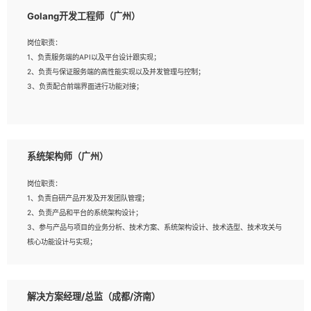
1、本科以上相关专业毕业，拥有三年以上相关数据工作经验经验。
Golang开发工程师（广州）
2、熟悉PostgreSQL、redis、MongoDB、ElasticSearch等开源数据库运维管
理，拥有开发经验优先。
岗位职责：
3、熟悉Oracle、MySQL、SQLServer中一种或多种优先。
1、负责服务端的API以及平台设计跟实现；
4、熟悉Hadoop、买球官网、Spark等大数据平台优先。
2、负责与保证服务端的高性能实现以及并发管理与控制；
5、熟悉linux或任意一种unix操作系统，如有较强操作系统侧工作经验者优先。
3、负责配合前端界面进行功能对接；
6、具备丰富的项目实施经验，较强的自我学习能力。
7、责任心强，为人友好，沟通能力强，具有良好的团队意识。
岗位要求：
1、本科及以上学历，计算机相关专业；
系统架构师（广州）
2、1年以上Golang开发工作经验，能独立完成相应项目开发；
3、基础扎实、熟悉数据结构与算法，熟悉多线程、多进程、IO复用等并发编程思维
岗位职责：
与实现，熟悉常用开源框架及设计模式；
1、负责自研产品开发及开发团队管理；
4、熟悉Golang、连接池、消息队列等组件使用、熟悉后端开发、测试、调试流程
2、负责产品和平台的系统架构设计；
跟工具使用；
3、参与产品与项目的业务分析、技术方案、系统架构设计、技术选型、技术攻关与
5、对技术有激情，喜欢钻研，能快速接受和掌握新技术，学习能力和工作责任心
核心功能设计与实现；
强，良好的沟通表达能力和团队协作能力。
4、根据业务及技术发展，做前瞻性的技术分析、研究及应用；
5、根据业务架构设计与业务需求，上接业务设计下接系统设计，编写系统概要设
计，指导技术骨干进行系统详细设计。
解决方案经理/总监（成都/济南）