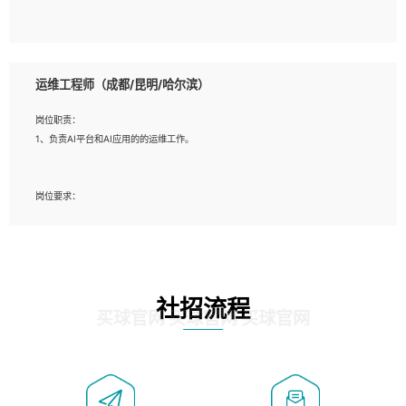
5、必须有实际的生产环境系统维护经验。
6、有中国移动安全态势系统相关项目经验优先考虑。
岗位要求：
1、精通java编程，熟悉vue和jsp编程；
运维工程师（成都/昆明/哈尔滨）
2、熟悉linux命令；
3、熟练使用springmvc、springcloud、webservice等框架进行开发；
岗位职责：
4、熟练使用oracle、mysql进行开发；
1、负责AI平台和AI应用的的运维工作。
5、熟悉流程开发如使用activiti；
6、计算机相关专业本科以上学历，3年以上开发工作经验。
岗位要求：
1、计算机相关专业，大专以上学历，2年以上开发运维工作经验；
2、必须具备的能力：有丰富的运维开发和K8S运维经验；熟悉K8S、Git、docker
等相关工具使用；熟练掌握Linux环境下的Shell语言 ；工作责任感强、具有良好的
沟通能力、服务意识；
3、掌握Linux环境下的Python编程语言；
社招流程
4、掌握DevOps思想、方法和流程。Jenkins工具使用；
买球官网 买球官网 买球官网
5、掌握常见中间件配置与优化，如mysql、nginx等；
6、掌握服务器的维护，熟悉linux系统的常用操作；
7、掌握和第三方系统API接口的维护操作，和安全漏洞扫描的修复工作。