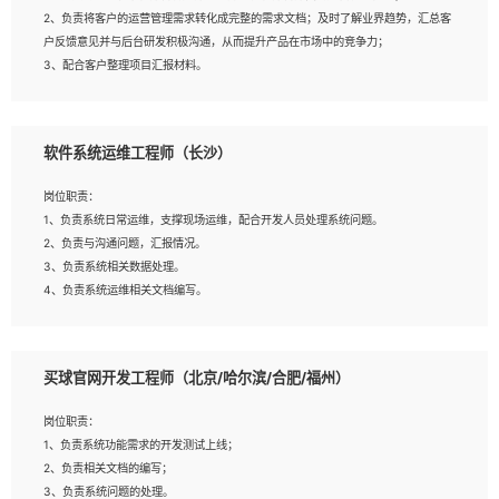
4、熟悉买球官网、买球官网等常用图像处理软件，熟练进行图像处理；
2、负责将客户的运营管理需求转化成完整的需求文档；及时了解业界趋势，汇总客
5、熟悉主流的分类算法、聚类算法和关联分析算法原理，能熟练使用神经网络算法
户反馈意见并与后台研发积极沟通，从而提升产品在市场中的竞争力；
的进行业务建模；
3、配合客户整理项目汇报材料。
6、对OCR领域有深入的研究，熟悉模型调参，压缩和整型化方法；
7、熟悉mysql、oracle、MongoDB、redis等其中一种数据库使用。
岗位要求：
软件系统运维工程师（长沙）
1、3年以上运营或解决方案的工作经验。
2、具备良好的逻辑能力、沟通能力和文字处理能力，能够从海量数据中发现关键特
岗位职责：
征，可独立提出完整的优化方案,并推动方案执行达成结果；熟练使用PPT、买球官
1、负责系统日常运维，支撑现场运维，配合开发人员处理系统问题。
网、买球官网等办公软件；
2、负责与沟通问题，汇报情况。
3、深入理解公司各项AI产品和技术信息；具有较强的文档编写能力，能独立撰写
3、负责系统相关数据处理。
PPT、方案建议书等，面试时需携带个人制作的专业PPT文件进行展示。
4、负责系统运维相关文档编写。
5、负责现场对接客户，沟通事项。
买球官网开发工程师（北京/哈尔滨/合肥/福州）
岗位要求：
1、计算机相关专业本科以上学历，1年以上软件系统运维经验。
岗位职责：
2、精通linux命令。
1、负责系统功能需求的开发测试上线；
3、熟悉oracle、mysql 数据库。
2、负责相关文档的编写；
4、善于沟通，具有良好的团队合作精神和协作能力。
3、负责系统问题的处理。