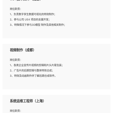
2、熟练掌握 Unity3D 程序开发，精通 C# 语言开发；
3、具有大量插件的使用调试经历，开发测试过 UWP 端程序者优先；
岗位职责：
4、有良好的沟通能力和团队合作意识；
1、负责数字孪生数据可视化的特效制作；
5、开发过 HoloLens 程序者优先。
2、参与公司 UE4 项目的支援开发；
3、特殊情况下参与3D模型 制作及其他相关制作；
岗位要求：
1、全日制本科以上学历，美术、动画相关专业毕业，具有相关效果制作经验2年以
视频制作（成都）
上；
2、熟练掌握 Particle 或 Niagara 制作特效模块；
岗位职责：
3、想象力丰富, 有一定的艺术审美深度；
1、各类企业宣传片视频的剪辑和片头片尾包装；
4、有良好的场景特效搭建功底；
2、广告片的后期剪辑与整体特效合成；
5、熟悉 3Ds Max 或者 Maya；
3、特效及动画制作并了解后期合成软件。
6、有良好的沟通能力和团队合作意识；
7、参与过建筑结构表现相关项目者优先
岗位要求：
1、热爱影视，责任心强，有强烈的兴趣和后期制作的主观能动性；
系统运维工程师（上海）
2、熟练使用After Effect、Photo Shop、熟练掌握视频剪辑和特效包装软件；
3、能对影片后期进行整体调色控制，具备一定审美感；
岗位职责：
4、在剪辑上会思考，有一定编导思维；