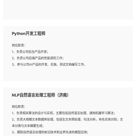
5、具备与多团队合作的经验，良好团队协作精神；
岗位要求：
1、全日制本科及以上学历，计算机相关专业毕业，一年以上前端开发工作经验；
2、熟练掌握HTML、CSS、JavaScript等web相关技术；
Python开发工程师
3、熟悉react/vue/angular任何一种前端框架，熟悉react优先；
4、熟悉webpack配置和git操作；
岗位职责：
5、善于沟通，具有团队意识；
1、负责公司后台产品开发；
2、负责公司后端产品的性能调优工作；
3、参与公司AI产品的开发、实施、测试文档编写工作。
岗位要求:
1、计算机相关专业，本科及以上学历，2年以上后端开发经验，有过运营商项目经
NLP自然语言处理工程师（济南）
验的更佳；
2、熟练python编程语言，熟悉服务端开发流程，熟悉常见的算法和数据结构；
岗位职责：
3、熟悉数据库开发，熟悉Mysql、Oracle、MongoDb数据库应用开发其中一种；
1、负责相关算法的设计与实现，主要包括自然语言处理、通用机器学习算法；
4、熟悉Python Wed框架（Django/Flask...）代码能力优秀，熟悉编码规范和具备
2、负责大规模文本数据库处理，包括生文本预处理，句法分析，命名实体识别，文
良好的文档编写能力）；
本分类与文本摘要生成；
5、沟通表达能力强，具备团队协作能力。
3、跟踪自然语言处理的前沿技术和业界先进的模型应用；