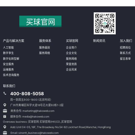
产品与解决方案
服务体系
买球官网
新闻资讯
加入我们
人工智能
服务级别
企业简介
招聘岗位
数字孪生
服务网络
企业文化
联系方式
数字化转型解
服务网络
留言表单
安全服务
荣誉资质
运维服务
企业风采
技术咨询服务
联系我们
400-808-5058
周一到周五9:30-18:00 (北京时间）
广州市黄埔区科学大道18号芯大厦B2栋1-2层
商务合作: marketing@hakoweb.com
媒体合作: media@hakoweb.com
Overseas business: 买球官网 买球官网(HK)CO.,买球官网
Add: Unit 04-05, 16F, The Broadway No.54-62 Lockhart Road,
Wanchai, HongKong
Email: sinontt_business@hakoweb.com