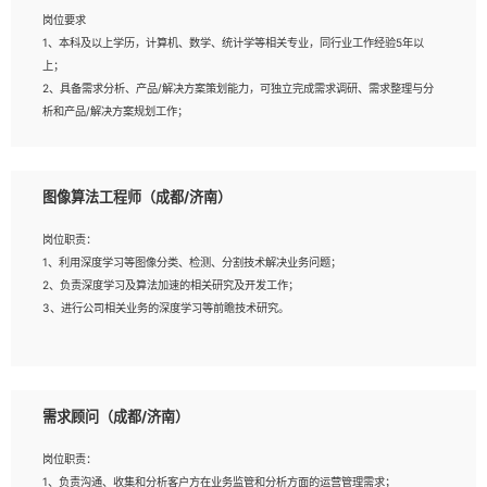
岗位要求
岗位要求：
1、本科及以上学历，计算机、数学、统计学等相关专业，同行业工作经验5年以
1、全日制统招本科及以上学历，计算机相关专业毕业，5年以上开发工作经验；
上；
2、具有扎实的java编程功底和良好的编码习惯，有分布式、多线程及高并发系统开
2、具备需求分析、产品/解决方案策划能力，可独立完成需求调研、需求整理与分
发经验和性能调优经验尤佳；熟悉JVM调优；掌握基础中间件、基础架构方案和云
析和产品/解决方案规划工作；
平台、云产品功能特性，熟练使用相关平台的功能和了解其背后实现机制；
3、逻辑缜密，对用户产品/解决方案体验敏感，对数据敏感，有产品/解决方案意
3、精通主流开发框架经验，精通一门主流开发语言；熟悉主流开源框架源码；
识，有主见，以数据为驱动，以结果为导向；
4、具有一定的大中型项目参与经验，有中间件、基础组件和框架的研发经验，具备
4、具有丰富的AI产品/解决方案解决方案经验，能够针对客户的需求，快速响应输
研发管理流程建设经验；
图像算法工程师（成都/济南）
出相关的解决方案，包括视频分析、图像识别、NLP、OCR、机器学习等；
5、熟悉Spring、Mybatis等开源框架和常用apache组件,熟悉Web服务端开发的各
5、具备AI技术背景，掌握TensorFlow、PyTorch、Spark MLlib、SK-Learn等常
种常用框架和技术Springboot、Shiro、springcloud等；熟悉Linux常用命令和了解
岗位职责：
见AI算法框架，对人脸识别、目标检测、图像识别、OCR、NLP等AI算法有深刻理
常用脚本语言，较丰富的线上系统运维经验，复杂问题排查思路清晰。
1、利用深度学习等图像分类、检测、分割技术解决业务问题；
解。具有AI平台级产品/解决方案从业经验者优先。具有大数据技术背景者优先；
2、负责深度学习及算法加速的相关研究及开发工作；
6、具备良好的客户意识与沟通能力，善于学习思考、创新与团队协作，认真负责、
3、进行公司相关业务的深度学习等前瞻技术研究。
执行力与抗压力强。
岗位要求：
1、统招本科以上学历，图形图像、计算机或数学相关专业；
需求顾问（成都/济南）
2、2年以上图像处理开发经验，熟悉python和spark开发；
3、熟练使用TensorFlow、Theano、Keras 及 Caffe 任意一种主流深度学习框架
岗位职责：
搭建深度学习系统环境；
1、负责沟通、收集和分析客户方在业务监管和分析方面的运营管理需求；