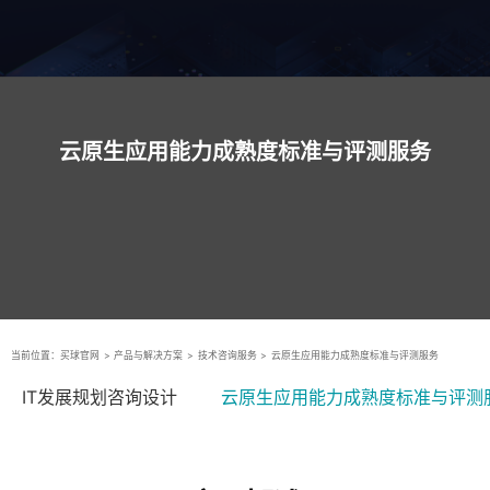
云原生应用能力成熟度标准与评测服务
当前位置：
买球官网
>
产品与解决方案
>
技术咨询服务
>
云原生应用能力成熟度标准与评测服务
IT发展规划咨询设计
云原生应用能力成熟度标准与评测