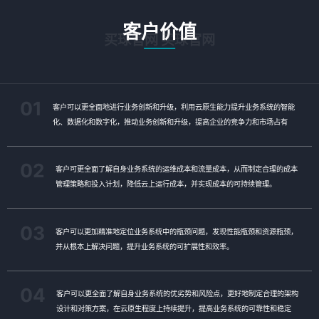
客户价值
买球官网 买球官网
01
客户可以更全面地进行业务创新和升级，利用云原生能力提升业务系统的智能
化、数据化和数字化，推动业务创新和升级，提高企业的竞争力和市场占有
率。
02
客户可更全面了解自身业务系统的运维成本和流量成本，从而制定合理的成本
管理策略和投入计划，降低云上运行成本，并实现成本的可持续管理。
03
客户可以更加精准地定位业务系统中的瓶颈问题，发现性能瓶颈和资源瓶颈，
并从根本上解决问题，提升业务系统的可扩展性和效率。
04
客户可以更全面了解自身业务系统的优劣势和风险点，更好地制定合理的架构
设计和对策方案，在云原生程度上持续提升，提高业务系统的可靠性和稳定