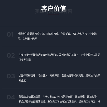
客户价值
买球官网 买球官网
01
根据全生命周期管理特点，对案件管理、争议诉讼、知识产权等核心业务流
程，实施闭环管理
02
在支持法务基础数据和法务数据精确、及时记录的基础上，为企业经营决策提
供参考依据
03
加强律师所管理，增加引入、考核评价、监督执行等相关流程，提高法律支撑
专业度
04
加强全方位普法宣传，APP、微信、PC端同步支撑，普法讲座，普法刊物，
精品课程等全面普法管理，激发员工学法守法用法意识，提高员工参与度，推
动依法治企