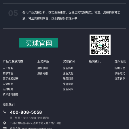
05
强化作业流程分析，落实责任主体，促使法务管理规范、标准、流程的有效实
施，将法务控制前置，以全面提升管理水平
产品与解决方案
服务体系
买球官网
新闻资讯
加入我们
人工智能
服务级别
企业简介
招聘岗位
数字孪生
服务网络
企业文化
联系方式
数字化转型解
服务网络
留言表单
安全服务
荣誉资质
运维服务
企业风采
技术咨询服务
联系我们
400-808-5058
周一到周五9:30-18:00 (北京时间）
广州市黄埔区科学大道18号芯大厦B2栋1-2层
商务合作: marketing@hakoweb.com