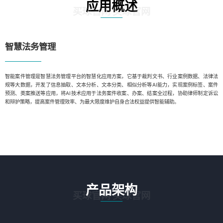
应用概述
买球官网 买球官网
智慧法务管理
智能案件管理是智慧法务管理平台的智慧化应用方案，它基于裁判文书、行业案例数据、法律法
规等大数据，开发了信息抽取、文本分析、文本分类、相似分析等AI能力，实现案例标签、案件
预测、类案推送等应用，将AI技术应用于法务案件收案、办案、结案全过程，协助律师制定诉讼
和辩护策略，提高案件管理效率、为最大限度维护自身合法权益提供智能辅助。
产品架构
买球官网 买球官网