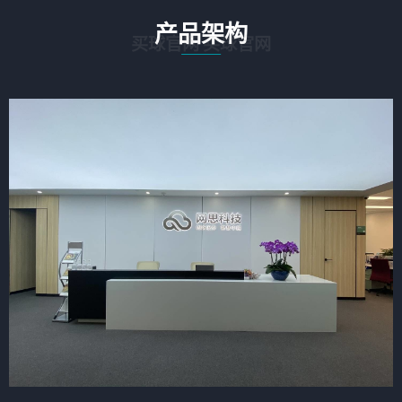
产品架构
买球官网 买球官网