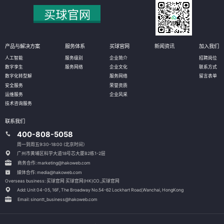
产品与解决方案
服务体系
买球官网
新闻资讯
加入我们
人工智能
服务级别
企业简介
招聘岗位
数字孪生
服务网络
企业文化
联系方式
数字化转型解
服务网络
留言表单
安全服务
荣誉资质
运维服务
企业风采
技术咨询服务
联系我们
400-808-5058
周一到周五9:30-18:00 (北京时间）
广州市黄埔区科学大道18号芯大厦B2栋1-2层
商务合作: marketing@hakoweb.com
媒体合作: media@hakoweb.com
Overseas business: 买球官网 买球官网(HK)CO.,买球官网
Add: Unit 04-05, 16F, The Broadway No.54-62 Lockhart Road,
Wanchai, HongKong
Email: sinontt_business@hakoweb.com