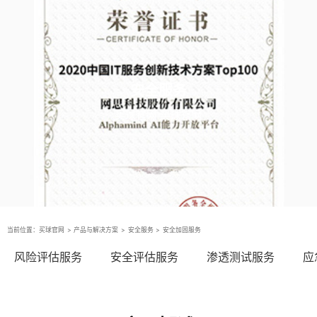
安全服务
买球官网 买球官网
当前位置：
买球官网
>
产品与解决方案
>
安全服务
>
安全加固服务
风险评估服务
安全评估服务
渗透测试服务
应