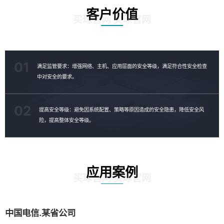
客户价值
买球官网 买球官网
01
满足监管要求：增强网络、主机、应用层面的安全等级，满足符合性安全检查
中对安全的要求。
02
提高安全等级：避免因系统配置、策略等原因造成的安全隐患，降低安全风
险，提高整体安全等级。
应用案例
买球官网 买球官网
中国电信.某省公司