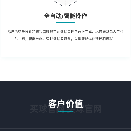
全自动/智能操作
常用的运维操作和流程管理都可在数据管理平台上完成，尽可能避免人工登
陆主机；智能分配、管理数据库资源；提供智能优化建议和流程。
客户价值
买球官网 买球官网