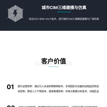
城市CIM三维建模与仿真
综合GIS+BIM+AIoT技术，进行城市CIM三维模型建模与广域仿真
客户价值
买球官网 买球官网
01
提升运营效率：通过引入先进的物联网技术，实现园区内设备的远程监控和自
动控制，降低人工干预成本，提高管理效率；利用大数据分析技术，对园区运
营数据进行深入挖掘，为管理层提供决策支持，优化资源配置。