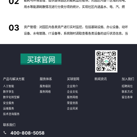
02
能耗与环境管理：提供整体园区的能耗监控板块，对园区内整个区域的用电、
用水等能源耗散情况进行分类分项的统计，实现社区内涵盖水、电、汽、燃
气、热力等全能源介质的能耗数据自动采集、实时监控、能耗动态分析、能源
结构优化的全面管理；建立科学、完善的能耗指标和能源评价体系，加强能源
03
使用的计划性、提高能源利用率、均衡能源负荷。
资产管理：对园区内各类资产进行实时监控，包括基础设施、办公设备、动环
设备、水电管路、IT设备等，系统随时调取查看各类设备的运行状态信息。当
设备发生告警时，通过短信、微信消息等方式推送给管理人员，进而在系统的
3D场景中快速定位故障设备，帮助运维人员及时解决问题。
产品与解决方案
服务体系
买球官网
新闻资讯
加入我们
人工智能
服务级别
企业简介
招聘岗位
数字孪生
服务网络
企业文化
联系方式
数字化转型解
服务网络
留言表单
安全服务
荣誉资质
运维服务
企业风采
技术咨询服务
联系我们
400-808-5058