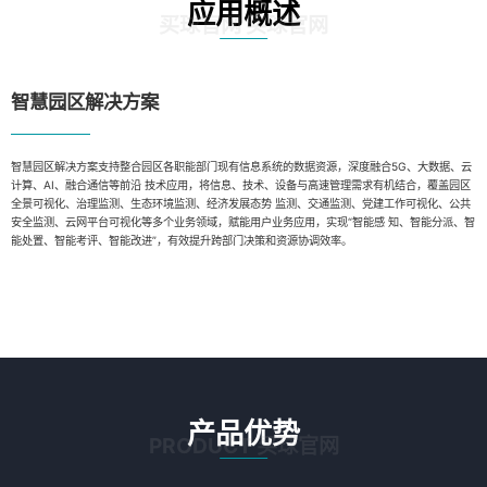
应用概述
买球官网 买球官网
智慧园区解决方案
智慧园区解决方案支持整合园区各职能部门现有信息系统的数据资源，深度融合5G、大数据、云
计算、AI、融合通信等前沿 技术应用，将信息、技术、设备与高速管理需求有机结合，覆盖园区
全景可视化、治理监测、生态环境监测、经济发展态势 监测、交通监测、党建工作可视化、公共
安全监测、云网平台可视化等多个业务领域，赋能用户业务应用，实现“智能感 知、智能分派、智
能处置、智能考评、智能改进”，有效提升跨部门决策和资源协调效率。
产品优势
PRODUCT 买球官网