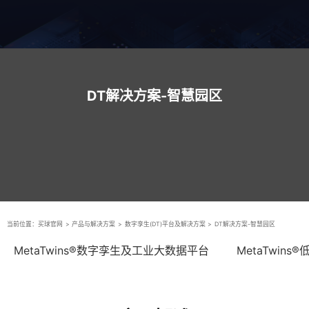
DT解决方案-智慧园区
当前位置：
买球官网
>
产品与解决方案
>
数字孪生(DT)平台及解决方案
>
DT解决方案-智慧园区
MetaTwins®数字孪生及工业大数据平台
MetaTwin